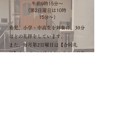
午前9時15分～
(第2日曜日は10時
15分～)
幼児、小学・中高生を対象に、30分
ほどの礼拝をしています。
また、​毎月第2日曜日は【合同礼
拝】として、
10
時15分からの主日礼
拝に合流して行います。
祈祷会
​第1・3 水
曜日
午前10時～
聖書を学び、お祈りをする会です。
あわせて1時間半ほどの集会です。