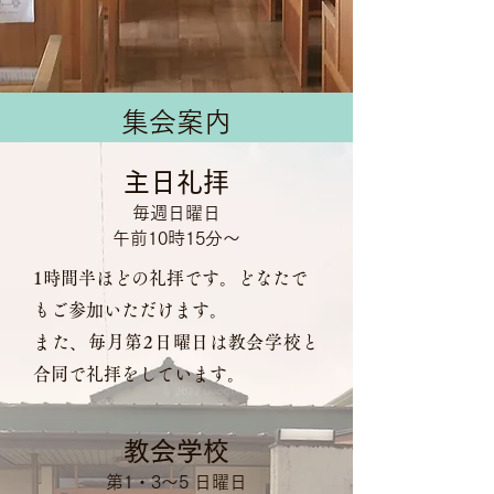
集会案内
主日礼拝
​毎週日曜日
午前10時15分～
1時間半ほどの礼拝です。どなたで
もご参加いただけます。
​また、毎月第2日曜日は教会学校と
合同で礼拝をしています。
​教会学校
​第1・3～5 日曜日