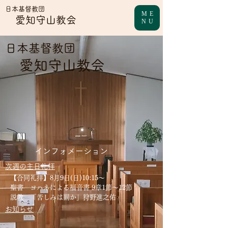
日本基督教団
ME
愛知守山教会
NU
日本基督教団
愛知守山教会
​インフォメーション
次週の主日礼拝
【合同礼拝】8月9日(日)10:15～
聖書 ヨハネによる福音書 9章1節～12節
説教 「苦しみは罰か」狩野進之佑
お知らせ